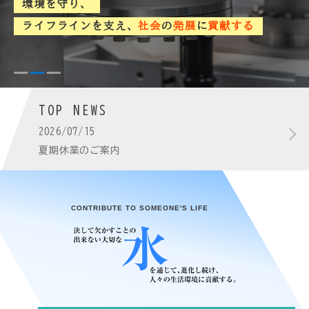
健全な経営維持継続
水道用資材の専門商社として
環境を守り、
社員の幸せと
社会貢献を追求する
水を通して、
ライフラインを支え、
人々の快適な生活環境を提案
社会
の
発展
に
貢献する
1
2
3
SCROLL
TOP NEWS
2026/07/15
夏期休業のご案内
CONTRIBUTE TO SOMEONE'S LIFE