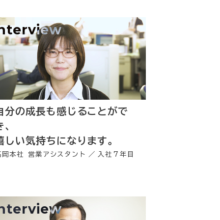
interview
自分の成長も感じることがで
き、
嬉しい気持ちになります。
高岡本社 営業アシスタント
入社７年目
interview